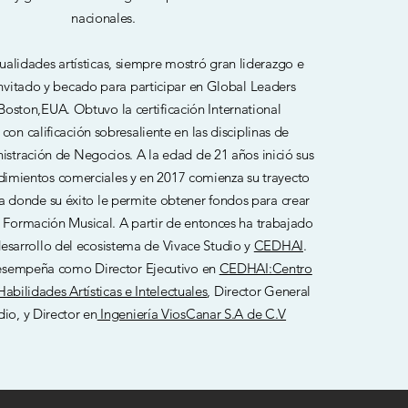
nacionales.
alidades artísticas, siempre mostró gran liderazgo e
 invitado y becado para participar en Global Leaders
oston,EUA. Obtuvo la certificación International
con calificación sobresaliente en las disciplinas de
stración de Negocios. A la edad de 21 años inició sus
imientos comerciales y en 2017 comienza su trayecto
a donde su éxito le permite obtener fondos para crear
 Formación Musical. A partir de entonces ha trabajado
desarrollo del ecosistema de Vivace Studio y
CEDHAI
.
esempeña como Director Ejecutivo en
CEDHAI:Centro
abilidades Artísticas e Intelectuales
, Director General
dio, y Director en
Ingeniería ViosCanar S.A de C.V