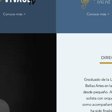
Conoce más >
Conoce más >
DIRE
Graduado de la Li
Bellas Artes en 
desde pequeño. A 
solista con orqu
como acompañante 
ha sido final