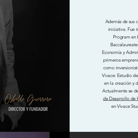
Además de sus cu
iniciativa. Fue
Program en B
Baccalaureate 
Economía y Admini
primeros emprend
como inversionist
Vivace: Estudio de
en la creación y 
Actualmente se d
de Desarrollo de H
en Vivace Stu