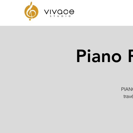
Piano 
PIANO
trav