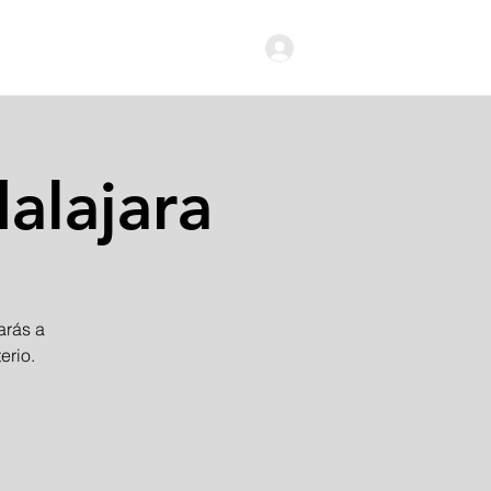
Iniciar Sesión
alajara
arás a
erio.