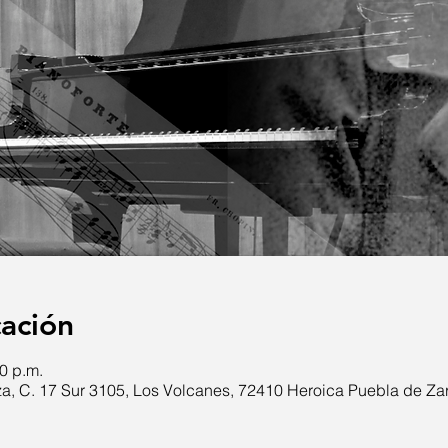
cación
30 p.m.
a, C. 17 Sur 3105, Los Volcanes, 72410 Heroica Puebla de Za