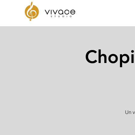
Chopi
Un v