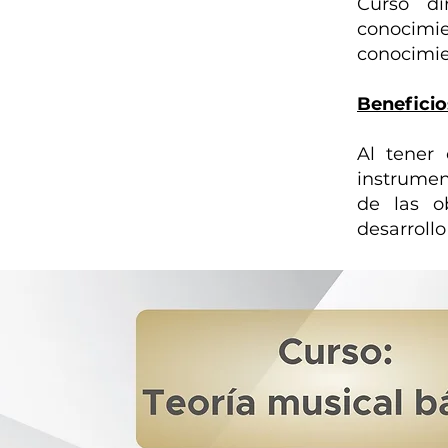
Curso d
conocimi
conocimie
Beneficio
Al tener 
instrumen
de las o
desarrollo