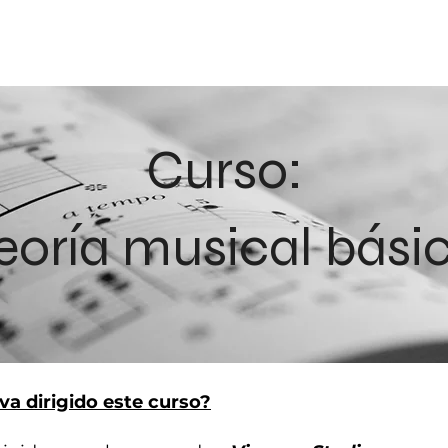
INICIO
Curso:
eoría musical bási
va dirigido este curso?