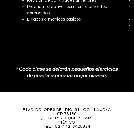
Revisión de actividades anteriores*
s
Práctica creativa con los elementos
aprendidos
Enlaces armónicos básicos
* Cada clase se dejarán pequeños ejercicios
de práctica para un mejor avance.
BLVD. DOLORES DEL RIO 614 COL. LA JOYA
CP 76180
QUERÉTARO, QUERÉTARO
MÉXICO
TEL. +52 (442) 6425924