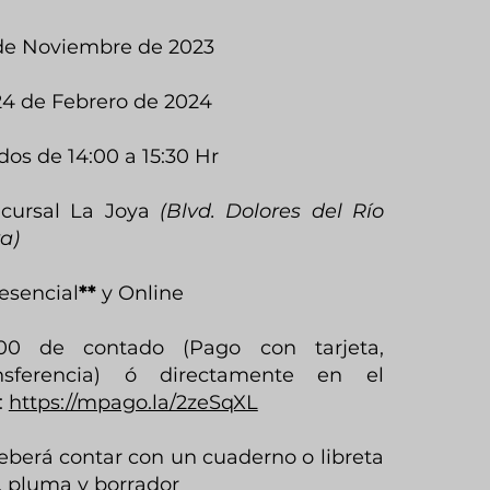
de Noviembre de 2023
24
de Febrero de 2024
os de 14
:00 a 15:30 Hr
cursal La Joya
(Blvd. Dolores del Río
ya)
esencial
**
y Online
000 de contado (Pago con ta
r
jeta,
ansferencia) ó directamente en el
:
https://mpago.la/2zeSqXL
eberá contar con un cuaderno o libreta
, pluma y borrador