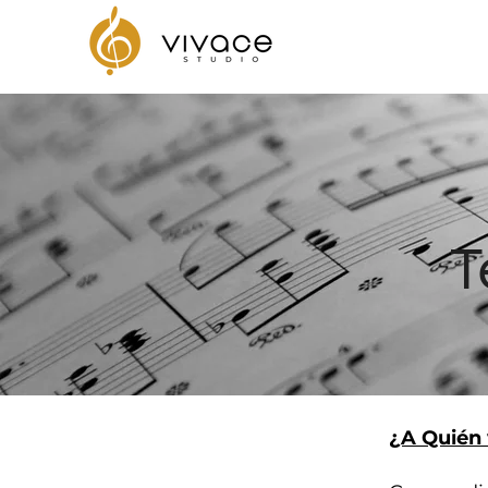
T
¿A Quién 