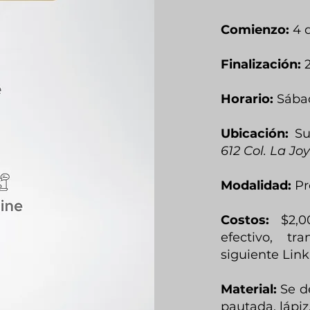
Comienzo:
4 
Finalización:
Horario:
Sábad
Ubicación:
Su
612 Col. La Jo
Modalidad:
Pr
Costo
s
:
$2,
efectivo, tr
siguiente Link
Material:
Se d
pautada, lápiz