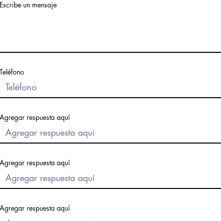
Escribe un mensaje
Teléfono
Agregar respuesta aquí
Agregar respuesta aquí
Agregar respuesta aquí