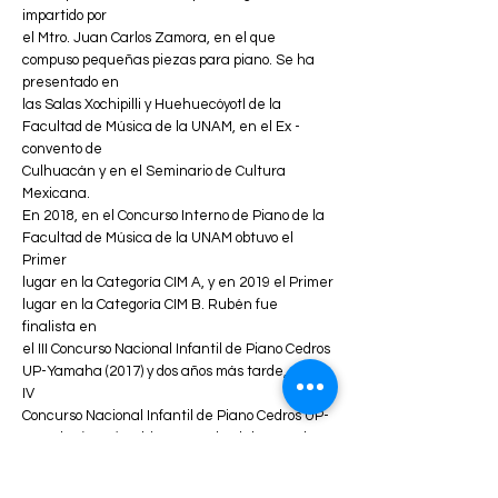
impartido por
el Mtro. Juan Carlos Zamora, en el que
compuso pequeñas piezas para piano. Se ha
presentado en
las Salas Xochipilli y Huehuecóyotl de la
Facultad de Música de la UNAM, en el Ex -
convento de
Culhuacán y en el Seminario de Cultura
Mexicana.
En 2018, en el Concurso Interno de Piano de la
Facultad de Música de la UNAM obtuvo el
Primer
lugar en la Categoría CIM A, y en 2019 el Primer
lugar en la Categoría CIM B. Rubén fue
finalista en
el III Concurso Nacional Infantil de Piano Cedros
UP-Yamaha (2017) y dos años más tarde, en el
IV
Concurso Nacional Infantil de Piano Cedros UP-
Yamaha (2019) se hizo acreedor del segundo
lugar
y el premio a la mejor interpretación de la obra