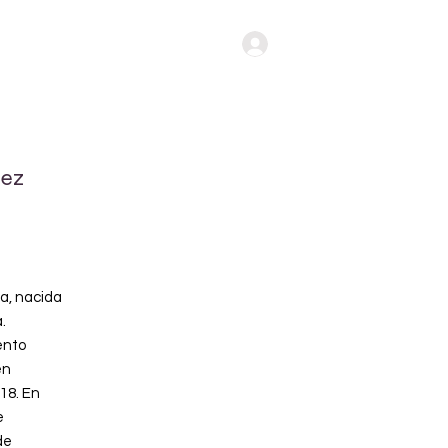
Iniciar Sesión
uez
a, nacida
.
ento
en
018. En
e
de