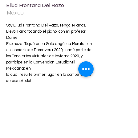
Eliud Frontana Del Razo
México
Soy Eliud Frontana Del Razo, tengo 14 años.
Llevo 1 año tocando el piano, con mi profesor
Daniel
Espinoza. Toqué en la Sala angélica Morales en
el concierto de Primavera 2020, formé parte de
los Conciertos Virtuales de Invierno 2020, y
participé en la Convención Estudiantil
Mexicana; en
la cual resulté primer lugar en la competencia
de piano (solo).
BLVD. DOLORES DEL RIO 614 COL. LA JOYA
CP 76180