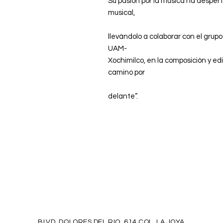
Su pasión por la música ha despert
musical,
llevándolo a colaborar con el gr
UAM-
Xochimilco, en la composición y ed
camino por
delante”.
BLVD. DOLORES DEL RIO 614 COL. LA JOYA