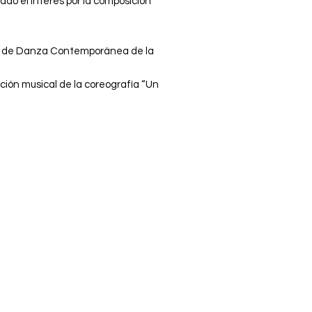
ado el interés por la composición
upo de Danza Contemporánea de la
ición musical de la coreografía “Un