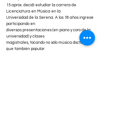
15 aprox. decidí estudiar la carrera de
Licenciatura en Música en la
Universidad de la Serena. A los 18 años ingresé
participando en
diversas presentaciones (en piano y coro de la
universidad) y clases
magistrales, tocando no sólo música docta, sino
que también popular
(como Los Jaivas y Silvio Rodríguez). Durante
dos años fui alumna de
la profesora Alejandrina Reyna quién pulió mis
habilidades técnicas e
interpretativas de quién estoy infinitamente
agradecida por las
herramientas que me entregó.