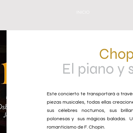
INICIO
Chop
El piano y
Este concierto te transportará a travé
piezas musicales, todas ellas creacio
sus célebres nocturnos, sus brilla
polonesas y sus mágicas baladas. Un 
romanticismo de F. Chopin.