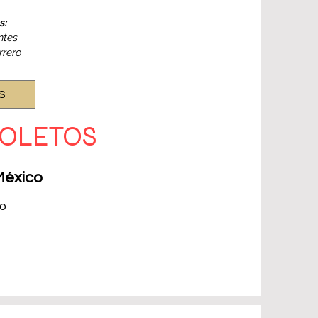
s:
ntes
rrero
S
BOLETOS
México
io