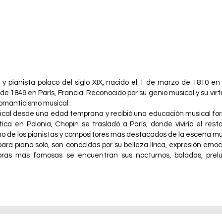
 y pianista polaco del siglo XIX, nacido el 1 de marzo de 1810 e
e de 1849 en París, Francia. Reconocido por su genio musical y su virt
Romanticismo musical.
cal desde una edad temprana y recibió una educación musical for
tica en Polonia, Chopin se trasladó a París, donde viviría el resto 
 de los pianistas y compositores más destacados de la escena mus
ra piano solo, son conocidas por su belleza lírica, expresión emo
bras más famosas se encuentran sus nocturnos, baladas, prelud