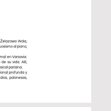
n Żelazowa Wola,
uosismo al piano,
mal en Varsovia.
de su vida. Allí,
ical parisina.
cional profunda y
ios, polonesas,