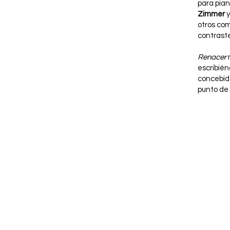
para pian
Zimmer
y
otros com
contraste
Renacer
escribié
concebida
punto de 