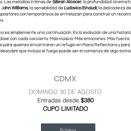
o. Las melodías íntimas de
Gibran Alcocer
, la profundidad cinemat
 J
ohn Williams
, la sensibilidad de
Ludovico Einaudi
, la delicadeza d
positores contemporáneos se entrelazan para construir un recorrid
s.
no es simplemente una continuación. Es la evolución de una histo
ndose con cada concierto. Más música. Más emociones. Más fuerza.
 para quienes encontraron un refugio en Piano Reflections y para
descubrir que incluso el fuego puede ser el comienzo de algo extrao
CDMX
DOMINGO 30 DE AGOSTO
Entradas desde
$380
CUPO LIMITADO
Boletos