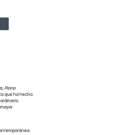
a,
Piano
ico que ha hecho
ordinario
n mayor
 contemporánea