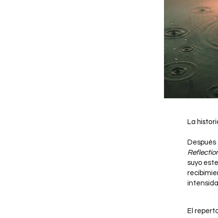
La histor
Después
Reflectio
suyo este
recibimi
intensida
El repert