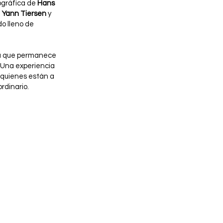
ográfica de
Hans
e
Yann Tiersen
y
o lleno de
ria que permanece
 Una experiencia
 quienes están a
rdinario.