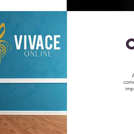
A
como
imp