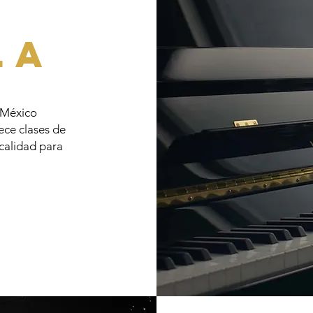
la
 México
ece clases de
 calidad para