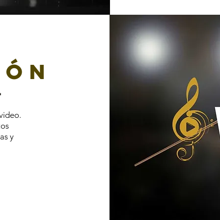
ión
l
video.
tos
as y