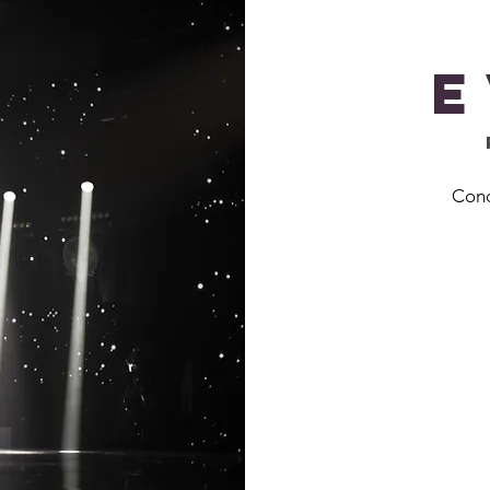
E
Cono